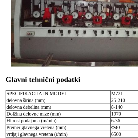
Glavni tehnični podatki
SPECIFIKACIJA IN MODEL
M721
delovna širina (mm)
25-210
delovna debelina (mm)
8-140
Dolžina delovne mize (mm)
1970
Hitrost podajanja (m/min)
6-36
Premer glavnega vretena (mm)
Φ40
vrtljaji glavnega vretena (r/min)
6500