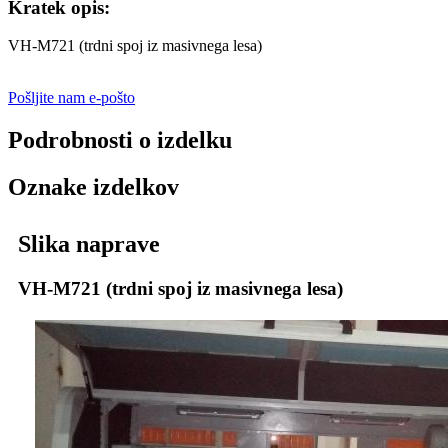
Kratek opis:
VH-M721 (trdni spoj iz masivnega lesa)
Pošljite nam e-pošto
Podrobnosti o izdelku
Oznake izdelkov
Slika naprave
VH-M721 (trdni spoj iz masivnega lesa)