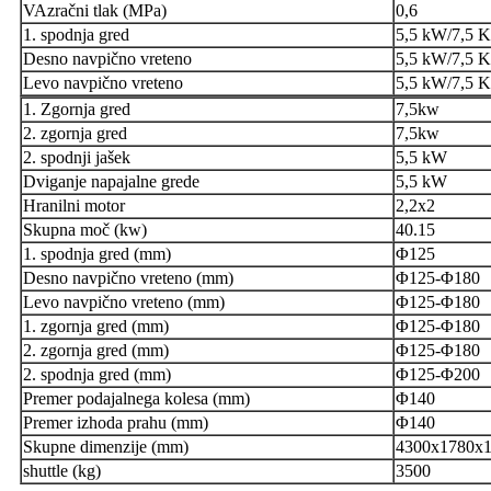
VAzračni tlak (MPa)
0,6
1. spodnja gred
5,5 kW/7,5 
Desno navpično vreteno
5,5 kW/7,5 
Levo navpično vreteno
5,5 kW/7,5 
1. Zgornja gred
7,5kw
2. zgornja gred
7,5kw
2. spodnji jašek
5,5 kW
Dviganje napajalne grede
5,5 kW
Hranilni motor
2,2x2
Skupna moč (kw)
40.15
1. spodnja gred (mm)
Φ125
Desno navpično vreteno (mm)
Φ125-Φ180
Levo navpično vreteno (mm)
Φ125-Φ180
1. zgornja gred (mm)
Φ125-Φ180
2. zgornja gred (mm)
Φ125-Φ180
2. spodnja gred (mm)
Φ125-Φ200
Premer podajalnega kolesa (mm)
Φ140
Premer izhoda prahu (mm)
Φ140
Skupne dimenzije (mm)
4300x1780x
shuttle (kg)
3500