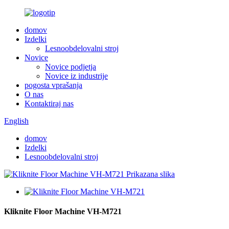
domov
Izdelki
Lesnoobdelovalni stroj
Novice
Novice podjetja
Novice iz industrije
pogosta vprašanja
O nas
Kontaktiraj nas
English
domov
Izdelki
Lesnoobdelovalni stroj
Kliknite Floor Machine VH-M721